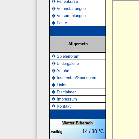
� Ferienkurse
� Veranstaltungen
� Versammlungen
� Feste
Allgemein
� Spielerforum
� Bildergalerie
� Anfahrt
� Inserenten/Sponsoren
� Links
� Disclaimer
� Impressum
� Kontakt
Wetter Biberach
14 / 30 °C
wolkig