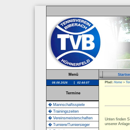
Menü
Startse
Pfad:
Home
>
Te
|
Termine
� Mannschaftsspiele
� Trainingszeiten
� Vereinsmeisterschaften
Unten finden S
unserer Anlage
� Turniere/Turniersieger